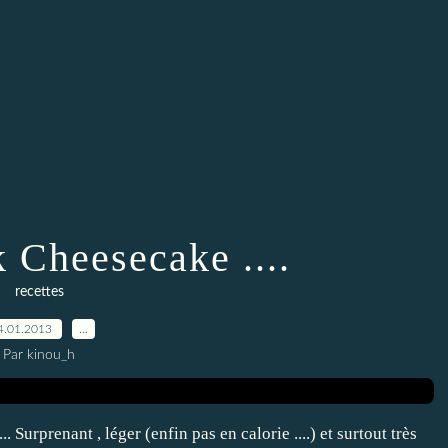
 Cheesecake ....
recettes
4.01.2013
…
Par kinou_h
.. Surprenant , léger (enfin pas en calorie ....) et surtout très