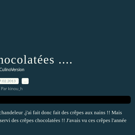
ocolatées ....
CulinoVersion
7.02.2013
…
Par kinou_h
chandeleur ,j'ai fait donc fait des crêpes aux nains !! Mais
 servi des crêpes chocolatées !! J'avais vu ces crêpes l'année